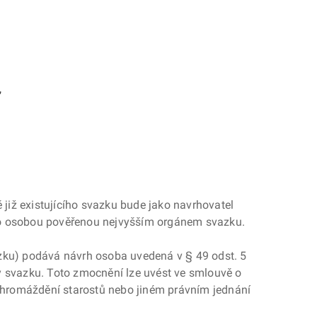
,
 již existujícího svazku bude jako navrhovatel
bo osobou pověřenou nejvyšším orgánem svazku.
azku) podává návrh osoba uvedená v § 49 odst. 5
y svazku. Toto zmocnění lze uvést ve smlouvě o
 shromáždění starostů nebo jiném právním jednání