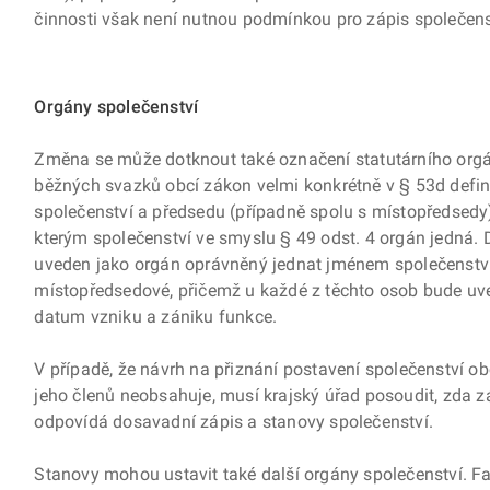
činnosti však není nutnou podmínkou pro zápis společens
Orgány společenství
Změna se může dotknout také označení statutárního orgánu
běžných svazků obcí zákon velmi konkrétně v § 53d defin
společenství a předsedu (případně spolu s místopředsedy) 
kterým společenství ve smyslu § 49 odst. 4 orgán jedná. D
uveden jako orgán oprávněný jednat jménem společenstv
místopředsedové, přičemž u každé z těchto osob bude uve
datum vzniku a zániku funkce.
V případě, že návrh na přiznání postavení společenství ob
jeho členů neobsahuje, musí krajský úřad posoudit, zda
odpovídá dosavadní zápis a stanovy společenství.
Stanovy mohou ustavit také další orgány společenství. Fa