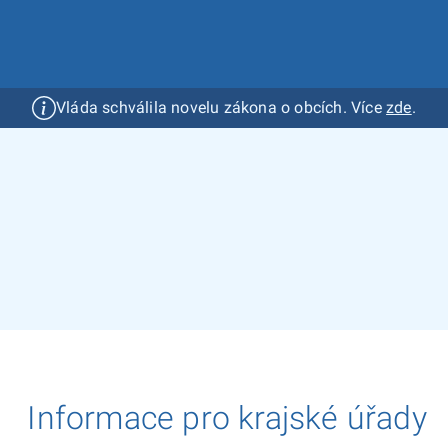
Vláda schválila novelu zákona o obcích. Více
zde
.
Založení společenství
Podmínky vzniku společenství
Způsoby založení společenství
Zápis společenství do rejstříku
Ambasadoři společenství obcí
Informace pro kraje
Informace pro krajské úřady