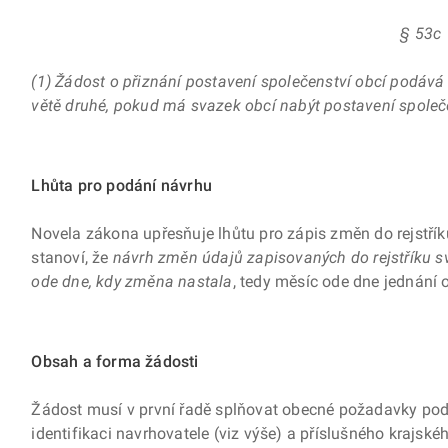
§ 53c
(1) Žádost o přiznání postavení společenství obcí podáv
větě druhé, pokud má svazek obcí nabýt postavení spole
Lhůta pro podání návrhu
Novela zákona upřesňuje lhůtu pro zápis změn do rejstřík
stanoví, že
návrh změn údajů zapisovaných do rejstříku 
ode dne, kdy změna nastala
, tedy měsíc ode dne jednání
Obsah a forma žádosti
Žádost musí v první řadě splňovat obecné požadavky podán
identifikaci navrhovatele (viz výše) a příslušného krajské