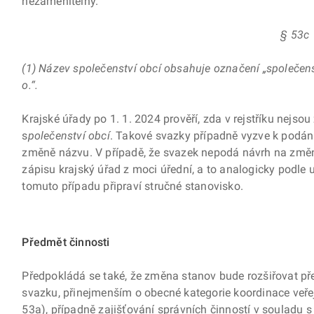
nezaměnitelný.
§ 53c
(1) Název společenství obcí obsahuje označení „společens
o.“.
Krajské úřady po 1. 1. 2024 prověří, zda v rejstříku nej
s
polečenství obcí
. Takové svazky případně vyzve k podání
změně názvu. V případě, že svazek nepodá návrh na změ
zápisu krajský úřad z moci úřední, a to analogicky podle 
tomuto případu připraví stručné stanovisko.
Předmět činnosti
Předpokládá se také, že změna stanov bude rozšiřovat př
svazku, přinejmenším o obecné kategorie koordinace veřej
53a), případně zajišťování správních činností v souladu s