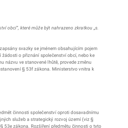
tví obcí“, které může být nahrazeno zkratkou „s.
sou zapsány svazky se jménem obsahujícím pojem
 žádosti o přiznání společenství obcí, nebo ke
nu názvu ve stanovené lhůtě, provede změnu
ustanovení § 53f zákona. Ministerstvo vnitra k
edmět činnosti společenství oproti dosavadnímu
ných služeb a strategický rozvoj území (viz §
 § 53e zákona. Rozšíření předmětu činnosti o tyto