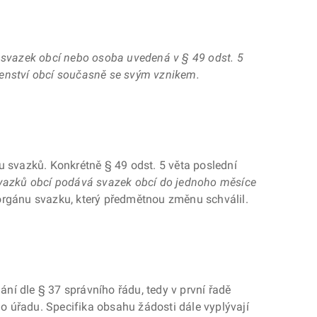
á svazek obcí nebo osoba uvedená v § 49 odst. 5
čenství obcí současně se svým vznikem.
u svazků. Konkrétně § 49 odst. 5 věta poslední
svazků obcí podává svazek obcí do jednoho měsíce
 orgánu svazku, který předmětnou změnu schválil.
í dle § 37 správního řádu, tedy v první řadě
ho úřadu. Specifika obsahu žádosti dále vyplývají